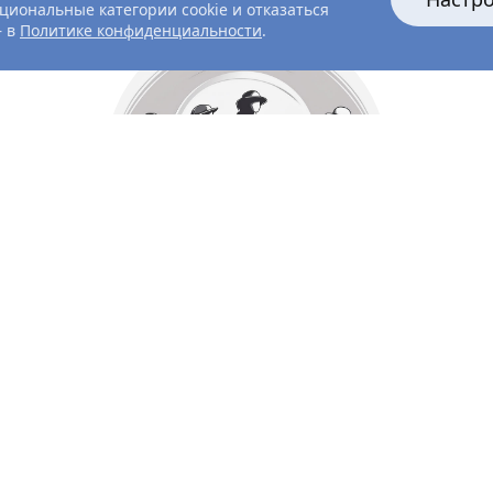
циональные категории cookie и отказаться
— в
Политике конфиденциальности
.
Все главные лица
Актёры и создатели