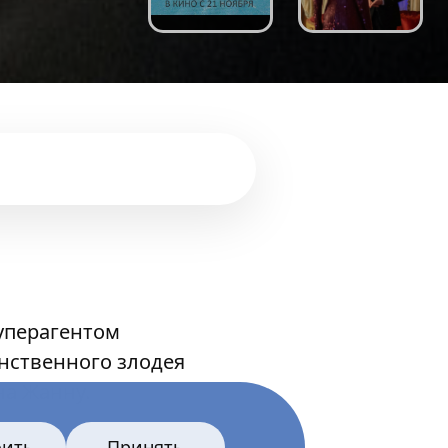
уперагентом
инственного злодея
на Жанну.
оить
Принять