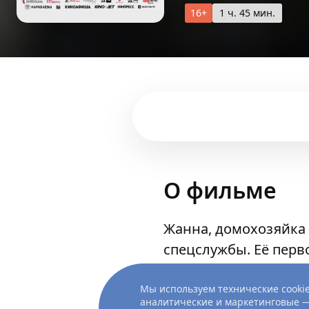
16+
1 ч. 45 мин.
О фильме
Жанна, домохозяйка
спецслужбы. Её перв
Дорада Сибасова. Од
Мы используем технические cookie
аналитические и маркетинговые —