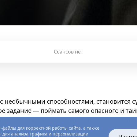
Сеансов нет
 с необычными способностями, становится с
ое задание — поймать самого опасного и та
нако у последнего оказываются свои планы 
-файлы для корректной работы сайта, а также
 для анализа трафика и персонализации
Настр