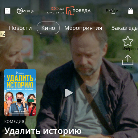
Помощь
Войти
Новости
Кино
Мероприятия
Заказ ед
+2
Избранн
Подели
КОМЕДИЯ
Удалить историю