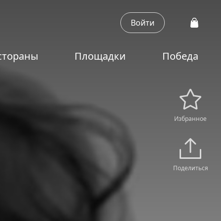
Войти
стораны
Площадки
Победа
Избранное
Поделиться