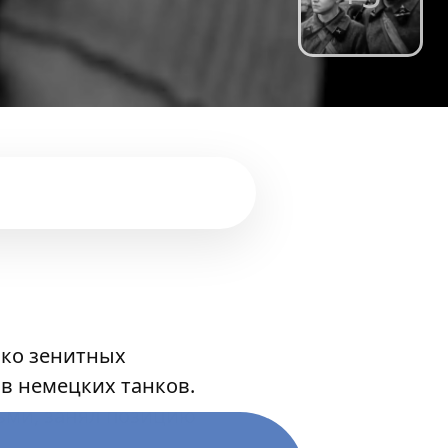
ько зенитных
в немецких танков.
тьми, занял позицию