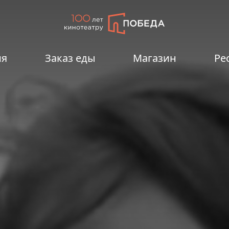
ия
Заказ еды
Магазин
Ре