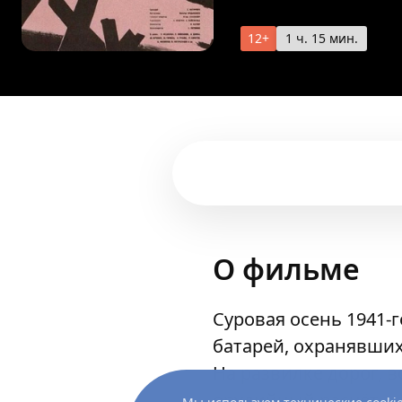
12+
1 ч. 15 мин.
О фильме
Суровая осень 1941-
батарей, охранявших
На развилке дорог, 
орудийный расчёт...