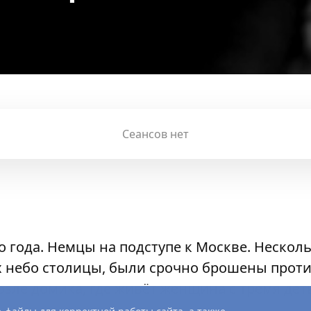
Сеансов нет
го года. Немцы на подступе к Москве. Нескол
 небо столицы, были срочно брошены проти
возле домика, где живёт женщина с тремя де