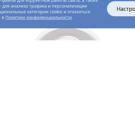
-файлы для корректной работы сайта, а также
 для анализа трафика и персонализации
Настр
циональные категории cookie и отказаться
— в
Политике конфиденциальности
.
Все главные лица
Актёры и создатели