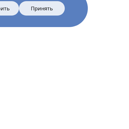
оить
Принять