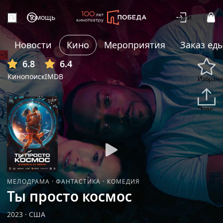
Помощь
Войти
Новости
Кино
Мероприятия
Заказ ед
+5
6.8
6.4
Кинопоиск
IMDB
Избранн
Подели
МЕЛОДРАМА
·
ФАНТАСТИКА
·
КОМЕДИЯ
Ты просто космос
2023
·
США