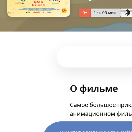
0+
1 ч. 05 мин.
О фильме
Самое большое прик
анимационном фильм
курорт, где котят жд
друзьями.