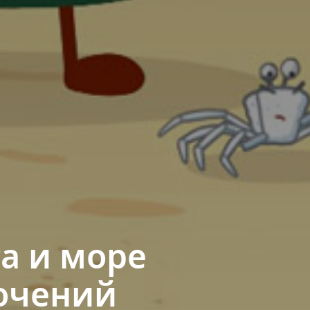
та и море
ючений