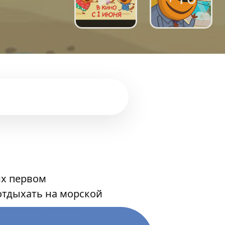
их первом
отдыхать на морской
и встреч с новыми