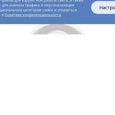
-файлы для корректной работы сайта, а также
 для анализа трафика и персонализации
Настр
циональные категории cookie и отказаться
— в
Политике конфиденциальности
.
Все главные лица
Актёры и создатели