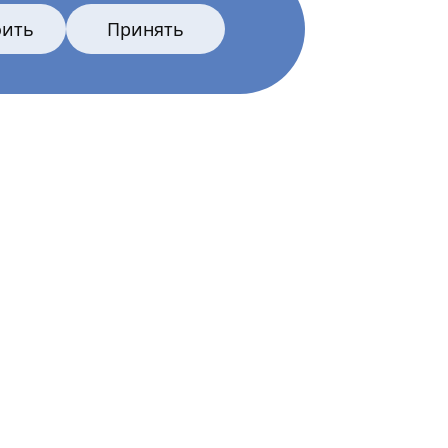
оить
Принять