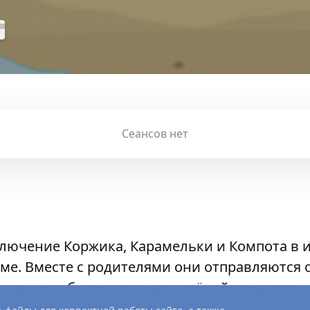
Сеансов нет
лючение Коржика, Карамельки и Компота в 
е. Вместе с родителями они отправляются 
ут яркие события, полные весёлой суматохи 