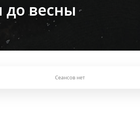
я до весны
Сеансов нет