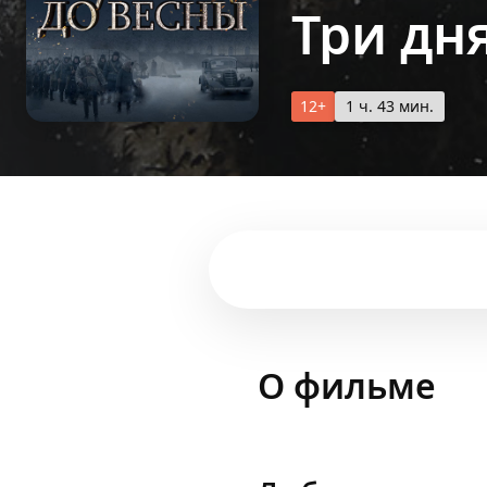
Три дн
12+
1 ч. 43 мин.
О фильме