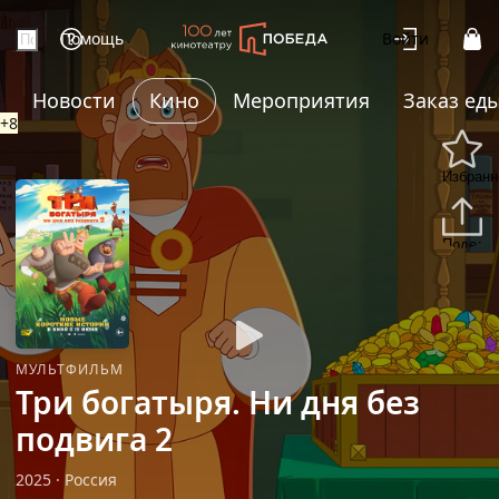
Помощь
Войти
Новости
Кино
Мероприятия
Заказ ед
+8
Избранн
Подели
МУЛЬТФИЛЬМ
Три богатыря. Ни дня без
подвига 2
2025
·
Россия