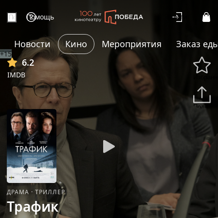
Помощь
Войти
Новости
Кино
Мероприятия
Заказ ед
+15
6.2
IMDB
Избранн
Подели
ДРАМА
·
ТРИЛЛЕР
Трафик