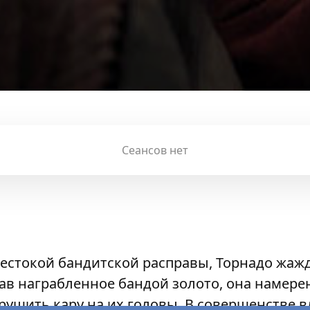
Сеансов нет
естокой бандитской расправы, Торнадо жаж
рав награбленное бандой золото, она намере
рушить кару на их головы. В совершенстве в