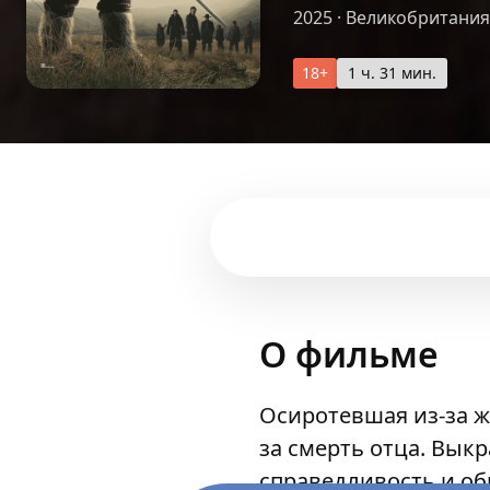
2025
·
Великобритания
18+
1 ч. 31 мин.
О фильме
Осиротевшая из-за ж
за смерть отца. Вык
справедливость и об