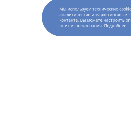
самурайского боя, Т
Мы используем технические cookie
в бескомпромиссную 
аналитические и маркетинговые —
контента. Вы можете настроить оп
от их использования. Подробнее 