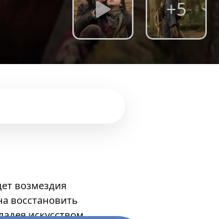
+5
дет возмездия
на восстановить
ладея искусством