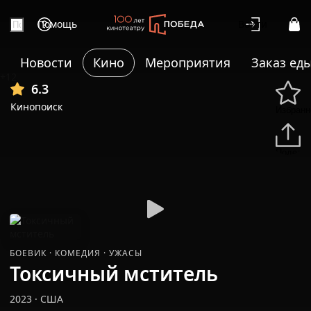
Помощь
Войти
Новости
Кино
Мероприятия
Заказ ед
+12
6.3
Кинопоиск
Избранн
Подели
БОЕВИК
·
КОМЕДИЯ
·
УЖАСЫ
Токсичный мститель
2023
·
США