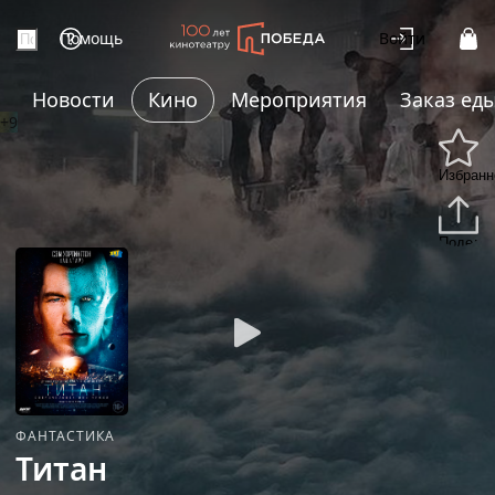
Помощь
Войти
Новости
Кино
Мероприятия
Заказ ед
+9
Избранн
Подели
ФАНТАСТИКА
Титан