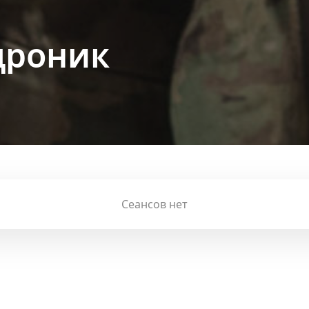
дроник
Сеансов нет