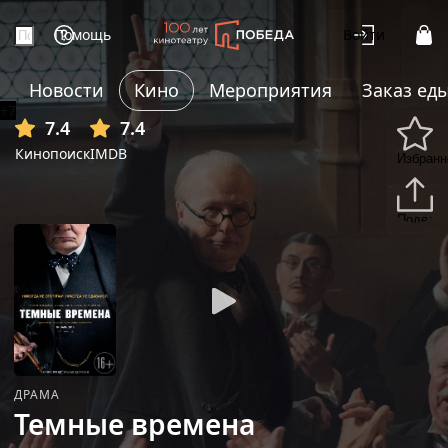
Помощь
Войти
Новости
Кино
Мероприятия
Заказ ед
+7
7.4
7.4
Кинопоиск
IMDB
Избранн
Подели
ДРАМА
Темные времена