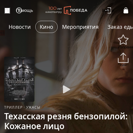
Помощь
Войти
Новости
Кино
Мероприятия
Заказ ед
+8
Избранн
Подели
ТРИЛЛЕР
·
УЖАСЫ
Техасская резня бензопилой:
Кожаное лицо