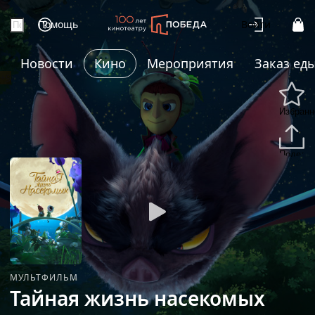
Помощь
Войти
Новости
Кино
Мероприятия
Заказ ед
+9
Избранн
Подели
МУЛЬТФИЛЬМ
Тайная жизнь насекомых