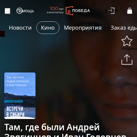
Помощь
Войти
Новости
Кино
Мероприятия
Заказ ед
+8
Избранн
Подели
Там, где были Андрей