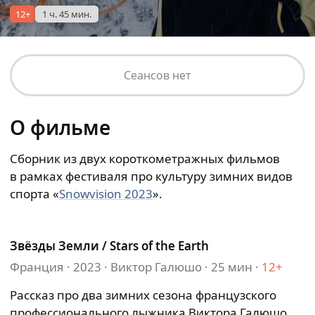
12+
1 ч. 45 мин.
Сеансов нет
О фильме
Сборник из двух короткометражных фильмов
в рамках фестиваля про культуру зимних видов
спорта «
Snowvision 2023
».
Звёзды Земли / Stars of the Earth
Франция ⸱ 2023 ⸱ Виктор Галюшо ⸱ 25 мин ⸱
12+
Рассказ про два зимних сезона французского
профессионального лыжника Виктора Галюшо.