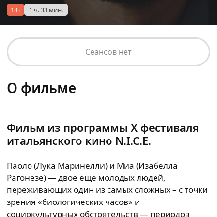
18+
1 ч. 33 мин.
Сеансов нет
О фильме
Фильм из программы
X
фестиваля
итальянского кино
N
.
I
.
C
.
E
.
Паоло (Лука Маринелли) и Миа (Изабелла
Рагонезе) — двое еще молодых людей,
переживающих один из самых сложных – с точки
зрения «биологических часов» и
социокультурных обстоятельств — периодов