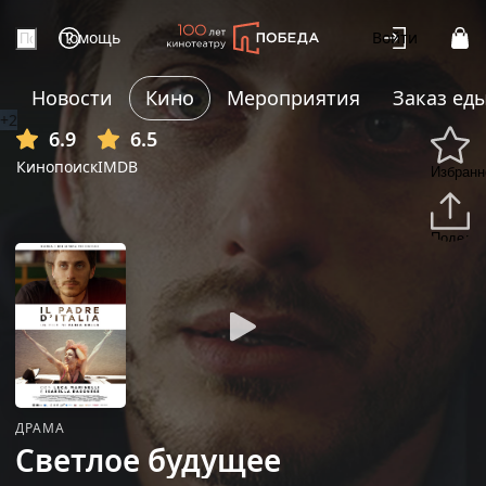
Помощь
Войти
Новости
Кино
Мероприятия
Заказ ед
+2
6.9
6.5
Кинопоиск
IMDB
Избранн
Подели
ДРАМА
Светлое будущее