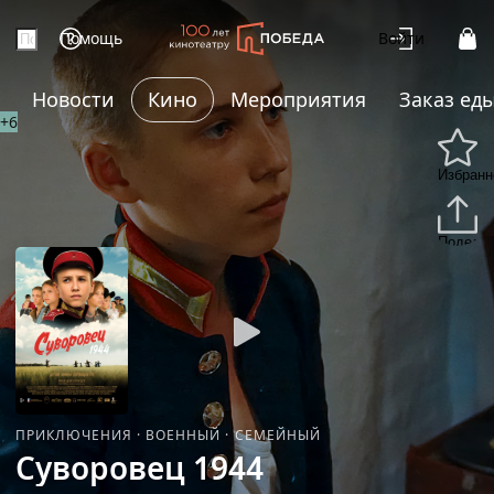
Помощь
Войти
Новости
Кино
Мероприятия
Заказ ед
+6
Избранн
Подели
ПРИКЛЮЧЕНИЯ
·
ВОЕННЫЙ
·
СЕМЕЙНЫЙ
Суворовец 1944