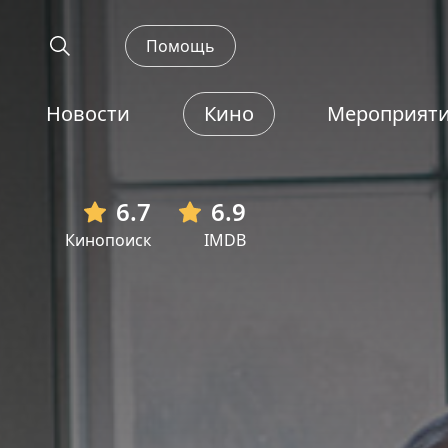
Помощь
Новости
Кино
Мероприят
6.7
6.9
Кинопоиск
IMDB