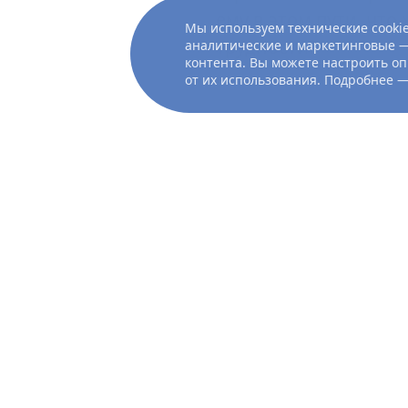
ему в этом пути, что
Мы используем технические cookie
трудности?
аналитические и маркетинговые —
контента. Вы можете настроить оп
от их использования. Подробнее 