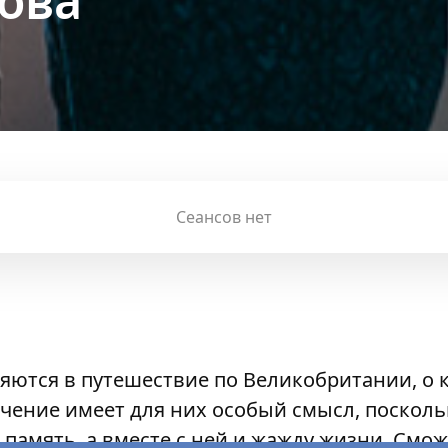
ова
Сеансов нет
ляются в путешествие по Великобритании, о 
чение имеет для них особый смысл, посколь
 память, а вместе с ней и жажду жизни. Смож