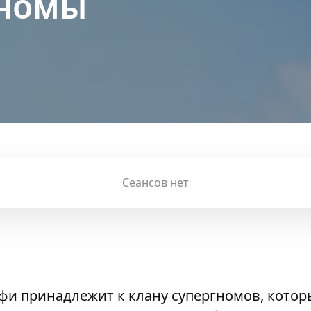
гномы
Сеансов нет
фи принадлежит к клану супергномов, котор