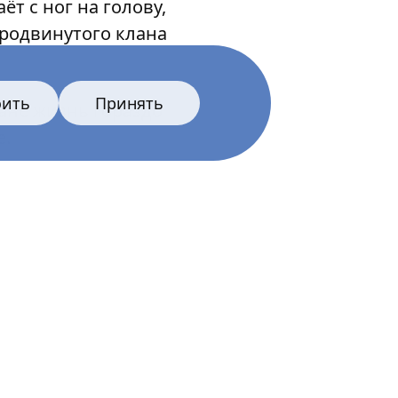
т с ног на голову,
продвинутого клана
оить
Принять
ане жизнь гораздо
е.