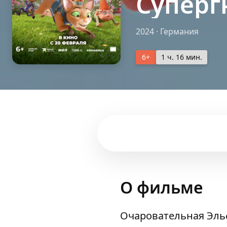
Супер
2024
·
Германия
6+
1 ч. 16 мин.
О фильме
Очаровательная Эль