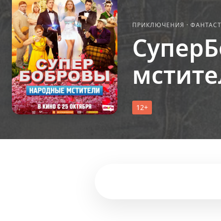
ПРИКЛЮЧЕНИЯ
·
ФАНТАС
СуперБ
мстите
12+