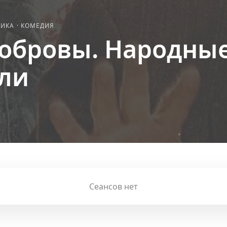
ТИКА
·
КОМЕДИЯ
обровы. Народны
ли
Сеансов нет