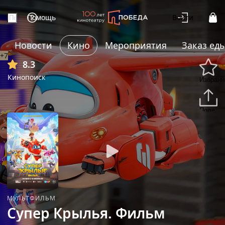
Помощь
Войти
Новости
Кино
Мероприятия
Заказ ед
+7
8.3
Кинопоиск
Избранн
Подели
МУЛЬТФИЛЬМ
Супер Крылья. Фильм