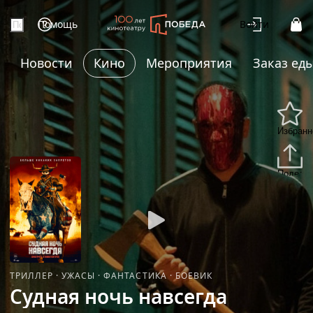
Помощь
Войти
Новости
Кино
Мероприятия
Заказ ед
Избранн
Подели
ТРИЛЛЕР
·
УЖАСЫ
·
ФАНТАСТИКА
·
БОЕВИК
Судная ночь навсегда