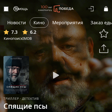
Помощь
Войти
Новости
Кино
Мероприятия
Заказ ед
+4
7.3
6.2
Кинопоиск
IMDB
Избранн
Подели
ТРИЛЛЕР
·
ДЕТЕКТИВ
Спящие псы