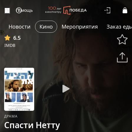
Помощь
Войти
Новости
Кино
Мероприятия
Заказ ед
+6
6.5
IMDB
Избранн
Подели
ДРАМА
Спасти Нетту