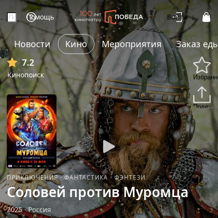
Помощь
Войти
Новости
Кино
Мероприятия
Заказ ед
+7
7.2
Кинопоиск
Избранн
Подели
ПРИКЛЮЧЕНИЯ
·
ФАНТАСТИКА
·
ФЭНТЕЗИ
Соловей против Муромца
2025
·
Россия