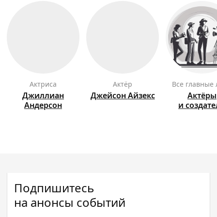
актриса
актёр
Все главные
Джиллиан
Джейсон
Айзекс
Актёры
Андерсон
и создат
Подпишитесь
на анонсы событий