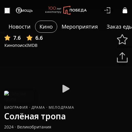
Помощь
Войти
Новости
Кино
Мероприятия
Заказ ед
+6
7.6
6.6
Кинопоиск
IMDB
Избранн
Подели
БИОГРАФИЯ
·
ДРАМА
·
МЕЛОДРАМА
Солёная тропа
2024
·
Великобритания