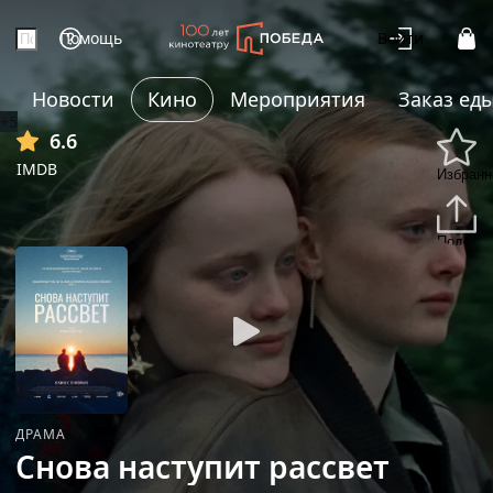
Помощь
Войти
Новости
Кино
Мероприятия
Заказ ед
+5
6.6
IMDB
Избранн
Подели
ДРАМА
Снова наступит рассвет