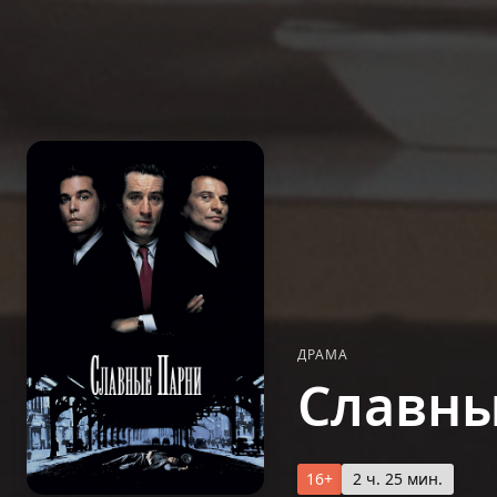
ДРАМА
Славны
16+
2 ч. 25 мин.