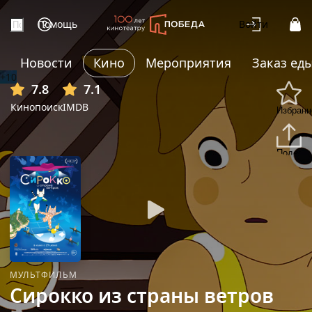
Помощь
Войти
Новости
Кино
Мероприятия
Заказ ед
+10
7.8
7.1
Кинопоиск
IMDB
Избранн
Подели
МУЛЬТФИЛЬМ
Сирокко из страны ветров