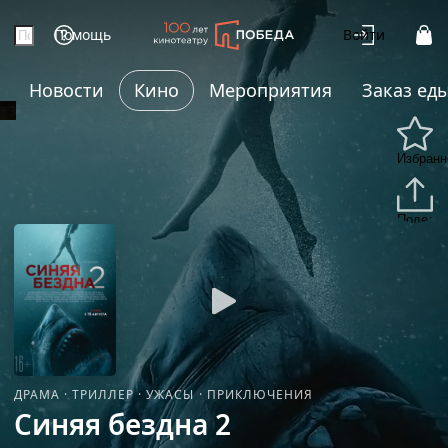
Помощь
Войти
Новости
Кино
Мероприятия
Заказ ед
+3
Избранн
Подели
ДРАМА
·
ТРИЛЛЕР
·
УЖАСЫ
·
ПРИКЛЮЧЕНИЯ
Синяя бездна 2