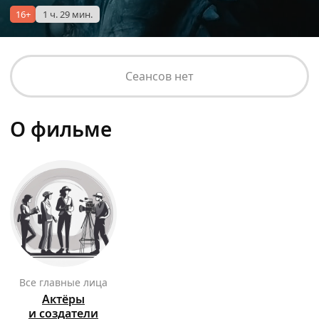
16+
1 ч. 29 мин.
Сеансов нет
О фильме
Все главные лица
Актёры
и создатели