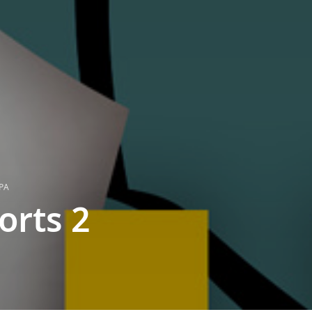
ТРА
orts 2