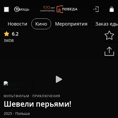
Помощь
Войти
Новости
Кино
Мероприятия
Заказ ед
+8
6.2
IMDB
Избранн
Подели
МУЛЬТФИЛЬМ
·
ПРИКЛЮЧЕНИЯ
Шевели перьями!
2025
·
Польша