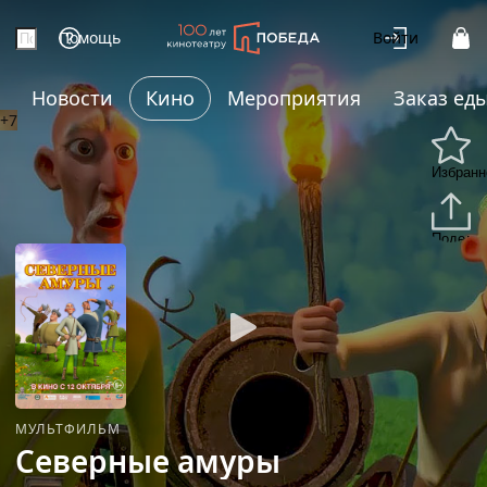
Помощь
Войти
Новости
Кино
Мероприятия
Заказ ед
+7
Избранн
Подели
МУЛЬТФИЛЬМ
Северные амуры