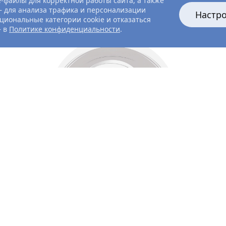
-файлы для корректной работы сайта, а также
 для анализа трафика и персонализации
Настр
циональные категории cookie и отказаться
— в
Политике конфиденциальности
.
Все главные лица
Актёры и создатели