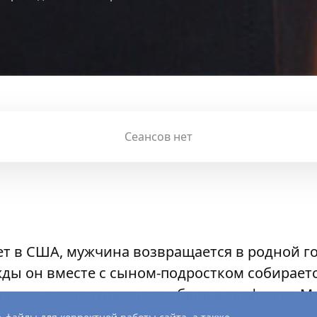
Сеансов нет
т в США, мужчина возвращается в родной г
ды он вместе с сыном-подростком собирает
ивается с сопротивлением банды серферов. М
ротивостояние.