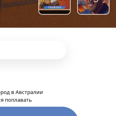
ород в Австралии
ся поплавать
ужчина вступает