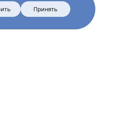
оить
Принять