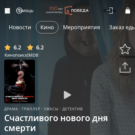
Помощь
Войти
Новости
Кино
Мероприятия
Заказ ед
6.2
6.2
Кинопоиск
IMDB
Избранн
Подели
ДРАМА
·
ТРИЛЛЕР
·
УЖАСЫ
·
ДЕТЕКТИВ
Счастливого нового дня
смерти