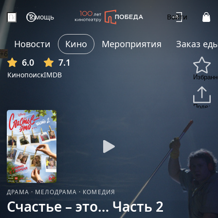
Помощь
Войти
Новости
Кино
Мероприятия
Заказ ед
+6
6.0
7.1
Кинопоиск
IMDB
Избранн
Подели
ДРАМА
·
МЕЛОДРАМА
·
КОМЕДИЯ
Счастье – это… Часть 2