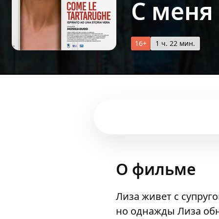
С меня
16+
1 ч. 22 мин.
О фильме
Лиза живет с супруг
но однажды Лиза обн