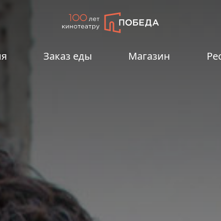
ия
Заказ еды
Магазин
Ре