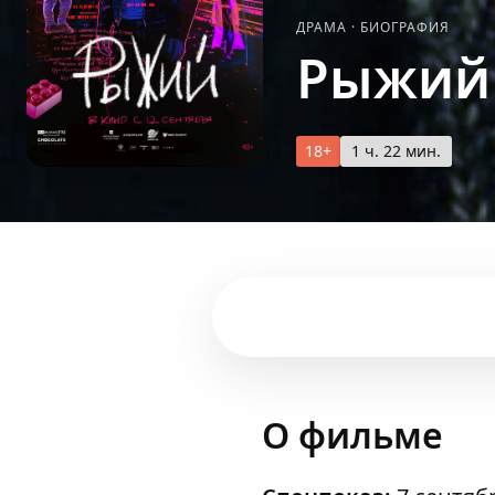
ДРАМА
·
БИОГРАФИЯ
Рыжий
18+
1 ч. 22 мин.
О фильме