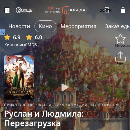
Помощь
Войти
Новости
Кино
Мероприятия
Заказ ед
+6
6.9
6.0
Кинопоиск
IMDB
Избранн
Подели
ПРИКЛЮЧЕНИЯ
·
ФАНТАСТИКА
·
КОМЕДИЯ
·
МУЛЬТФИЛЬМ
Руслан и Людмила:
Перезагрузка