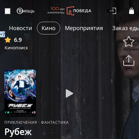
Помощь
Войти
Новости
Кино
Мероприятия
Заказ ед
+7
6.9
Кинопоиск
Избранн
Подели
ПРИКЛЮЧЕНИЯ
·
ФАНТАСТИКА
Рубеж