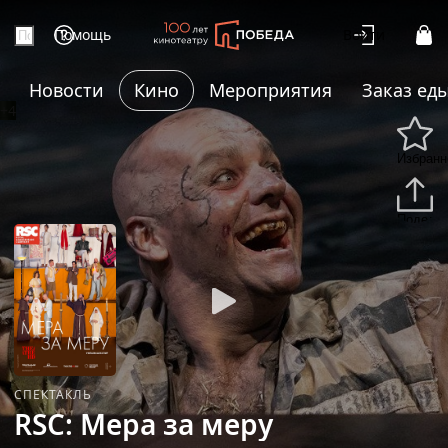
Помощь
Войти
Новости
Кино
Мероприятия
Заказ ед
+4
Избранн
Подели
СПЕКТАКЛЬ
RSC: Мера за меру