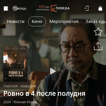
Помощь
Войти
Новости
Кино
Мероприятия
Заказ ед
+11
Избранн
Подели
ТРИЛЛЕР
·
КОМЕДИЯ
Ровно в 4 после полудня
2024
·
Южная Корея