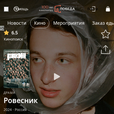
Помощь
Войти
Новости
Кино
Мероприятия
Заказ ед
+5
6.5
Кинопоиск
Избранн
Подели
ДРАМА
Ровесник
2024
·
Россия