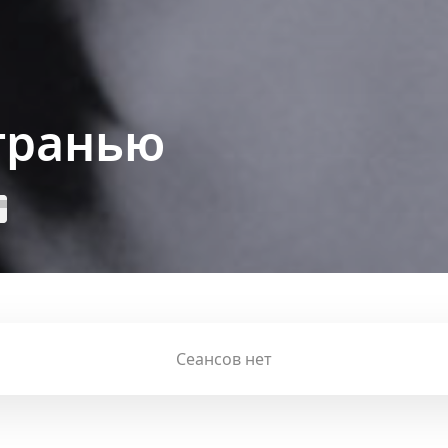
 гранью
Сеансов нет