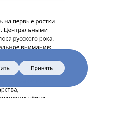
ь на первые ростки
ет. Центральными
оса русского рока,
мальное внимание:
оить
Принять
: вместе с хроникой
ников, закулисья
рства,
еизменно чёрно-