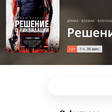
ДРАМА
·
БОЕВИК
·
ВОЕНН
Решени
12+
1 ч. 36 мин.