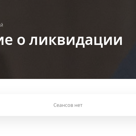
ЫЙ
е о ликвидации
Сеансов нет