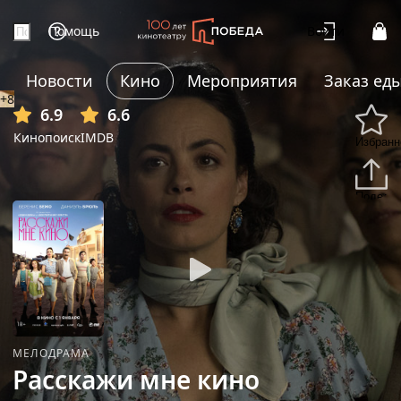
Помощь
Войти
Новости
Кино
Мероприятия
Заказ ед
+8
6.9
6.6
Кинопоиск
IMDB
Избранн
Подели
МЕЛОДРАМА
Расскажи мне кино