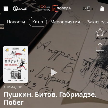
Помощь
Войти
Новости
Кино
Мероприятия
Заказ ед
+2
Избранн
Подели
АНИМАДОК
Пушкин. Битов. Габриадзе.
Побег