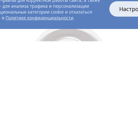
-файлы для корректной работы сайта, а также
 для анализа трафика и персонализации
Настр
циональные категории cookie и отказаться
— в
Политике конфиденциальности
.
Все главные лица
Актёры и создатели