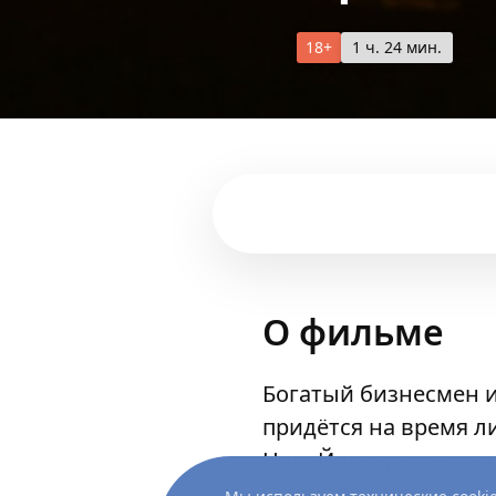
18+
1 ч. 24 мин.
О фильме
Богатый бизнесмен и
придётся на время л
Нью-Йорка, в извра
убийства. Что если о