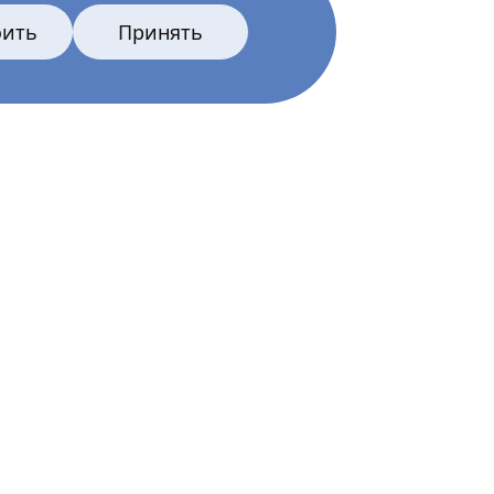
оить
Принять