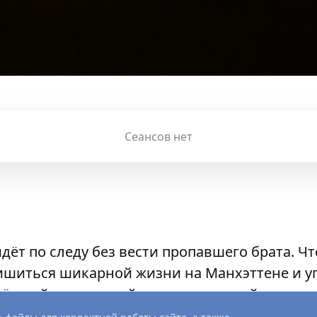
Сеансов нет
дёт по следу без вести пропавшего брата. Чт
ишиться шикарной жизни на Манхэттене и уп
щённый преступный мир, вселяющий страх 
н никогда не выберется назад?